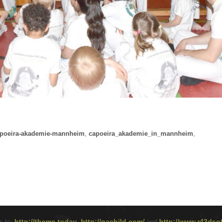
poeira-akademie-mannheim
,
capoeira_akademie_in_mannheim
,
http://theme.today
http://nachild.com/
http://www.r43dsof
s to:
,
and