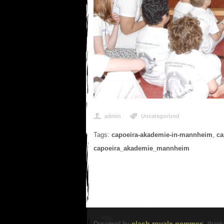
admin
Uncategorized
Tags:
capoeira-akademie-in-mannheim
,
ca
capoeira_akademie_mannheim
clash royale gemmes
Designed by
, thank