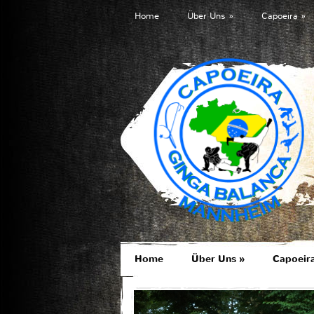
Home
Über Uns
»
Capoeira
»
Home
Über Uns
»
Capoeir